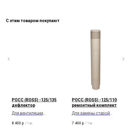
С этим товаром покупают
POCC (ROSS) -125/135
POCC (ROSS) -125/110
дефлектор
ремонтный комплект
Для вентиляции
Для замены старой
цокольного
вентиляционной трубы
8 400
р.
7 400
р.
/
1 pc
/
1 pc
пространства и
диаметром 110 мм.
подвала.