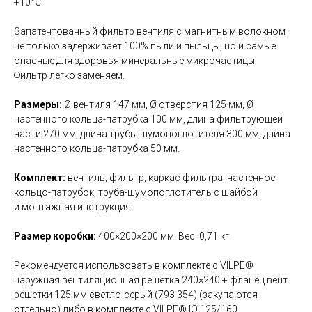
+10°C.
Запатентованный фильтр вентиля с магнитным волокном
не только задерживает 100% пыли и пыльцы, но и самые
опасные для здоровья минеральные микрочастицы.
Фильтр легко заменяем.
Размеры:
Ø вентиля 147 мм, Ø отверстия 125 мм, Ø
настенного кольца-патрубка 100 мм, длина фильтрующей
части 270 мм, длина трубы-шумопоглотителя 300 мм, длина
настенного кольца-патрубка 50 мм.
Комплект:
вентиль, фильтр, каркас фильтра, настенное
кольцо-патрубок, труба-шумопоглотитель с шайбой
и монтажная инструкция.
Размер коробки:
400×200×200 мм. Вес: 0,71 кг
Рекомендуется использовать в комплекте с VILPE®
наружная вентиляционная решетка 240×240 + фланец вент.
решетки 125 мм светло-серый (793 354) (закупаются
отдельно) либо в комплекте с VILPE® IO 125/160