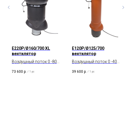
E220P/Ø160/700 XL
E120P/Ø125/700
вентилятор
вентилятор
Воздушный поток 0 -800
Воздушный поток 0 -400
м3/ч. Диаметр
м3/ч. Диаметр
73 600
р.
39 600
р.
/
1 pc
/
1 pc
воздуховода 160 мм.
воздуховода 125 мм.
Тип двигателя AC.
Тип двигателя AC.