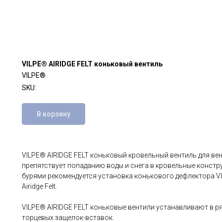
VILPE® AIRIDGE FELT коньковый вентиль
VILPE®
SKU:
В корзину
VILPE® AIRIDGE FELT коньковый кровельный вентиль для ве
препятствует попаданию воды и снега в кровельные констр
бурями рекомендуется установка конькового дефлектора VI
Airidge Felt.
VILPE® AIRIDGE FELT коньковые вентили устанавливают в р
торцевых защелок-вставок.