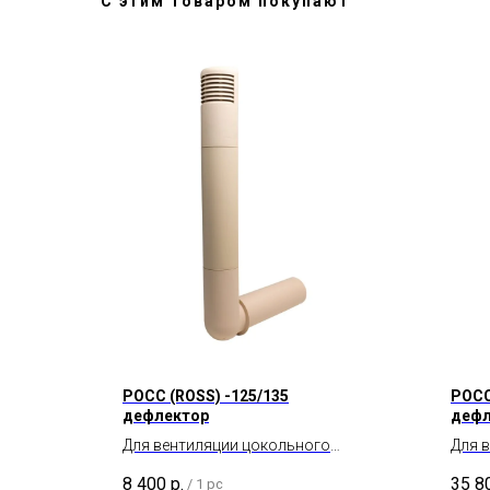
С этим товаром покупают
POCC (ROSS) -125/135
POCC
дефлектор
дефл
Для вентиляции цокольного
Для 
пространства и подвала.
прос
8 400
р.
35 8
/
1 pc