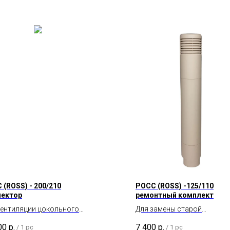
 (ROSS) - 200/210
POCC (ROSS) -125/110
ектор
ремонтный комплект
вентиляции цокольного
Для замены старой
транства и подвала.
вентиляционной трубы
00
р.
7 400
р.
/
1 pc
/
1 pc