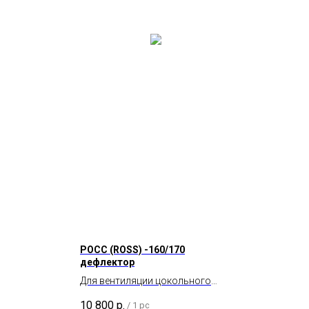
POCC (ROSS) -160/170
дефлектор
Для вентиляции цокольного
пространства и подвала.
10 800
р.
/
1 pc