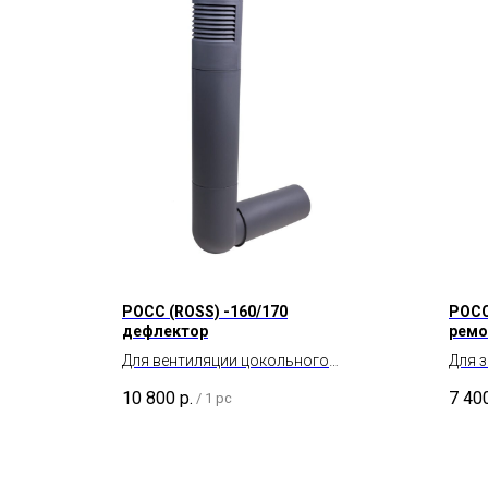
POCC (ROSS) -160/170
POCC
дефлектор
ремо
Для вентиляции цокольного
Для 
пространства и подвала.
вент
10 800
р.
7 40
/
1 pc
диам