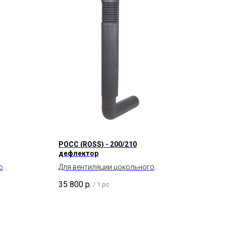
POCC (ROSS) - 200/210
дефлектор
о
Для вентиляции цокольного
пространства и подвала.
35 800
р.
/
1 pc