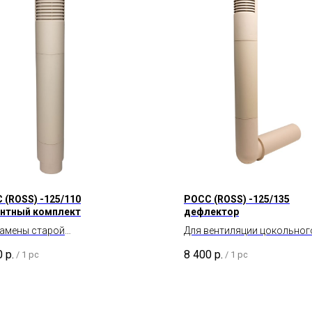
 (ROSS) -125/110
POCC (ROSS) -125/135
нтный комплект
дефлектор
замены старой
Для вентиляции цокольног
иляционной трубы
пространства и подвала.
0
р.
8 400
р.
/
1 pc
/
1 pc
етром 110 мм.