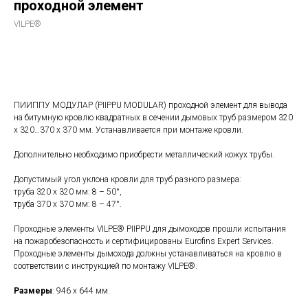
проходной элемент
VILPE®
В корзину
ПИИППУ МОДУЛАР (PIIPPU MODULAR) проходной элемент для вывода
на битумную кровлю квадратных в сечении дымовых труб размером 320
x 320…370 x 370 мм. Устанавливается при монтаже кровли.
Дополнительно необходимо приобрести металлический кожух трубы.
Допустимый угол уклона кровли для труб разного размера:
труба 320 х 320 мм: 8 – 50°,
труба 370 х 370 мм: 8 – 47°.
Проходные элементы VILPE® PIIPPU для дымоходов прошли испытания
на пожаробезопасность и сертифицированы Eurofins Expert Services.
Проходные элементы дымохода должны устанавливаться на кровлю в
соответствии с инструкцией по монтажу VILPE®.
Размеры
: 946 х 644 мм.