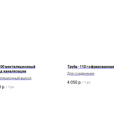
500 вентиляционный
Труба -110 гофрированная
д канализации
Для соединения
иляционный выход
вентиляционного выхода с
4 050
р.
/
1 pc
лизационного стояка НЕ
канализационным стояком
0
р.
/
1 pc
ированный высотой 500
диаметром 110 мм