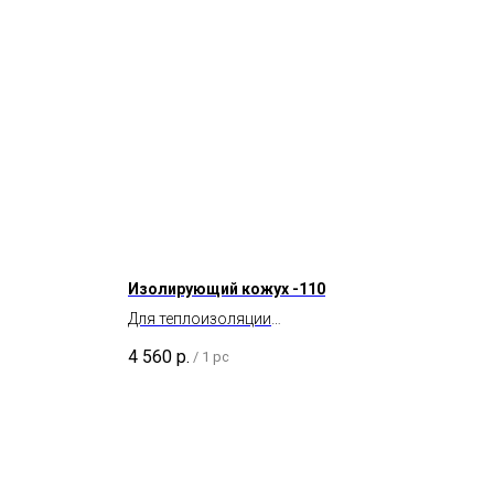
Изолирующий кожух -110
Для теплоизоляции
вентиляционного выхода Ø 110
4 560
р.
/
1 pc
мм (неизолированного).