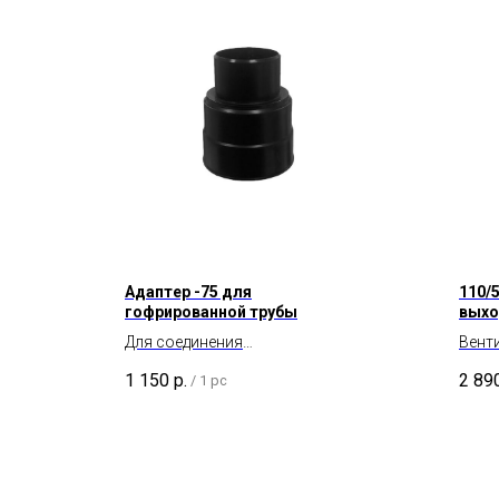
Адаптер -75 для
110/
гофрированной трубы
выхо
Для соединения
Вент
канализационной трубы
кана
1 150
р.
2 89
/
1 pc
диаметром 75 мм с
изол
гофрированной трубой.
мм.