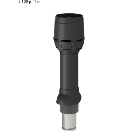
9 100
р.
/
1 pc