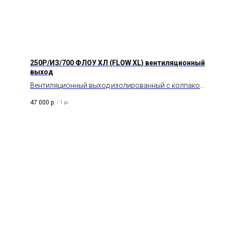
250P/ИЗ/700 ФЛОУ ХЛ (FLOW XL) вентиляционный
выход
Вентиляционный выход изолированный с колпаком
серии Флоу (Flow).
47 000
р.
/
1 pc