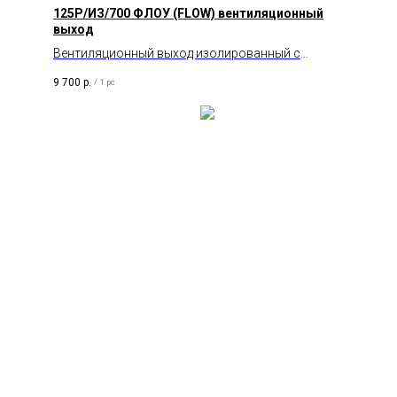
125P/ИЗ/700 ФЛОУ (FLOW) вентиляционный
выход
Вентиляционный выход изолированный с
колпаком серии Флоу (Flow).
9 700
р.
/
1 pc