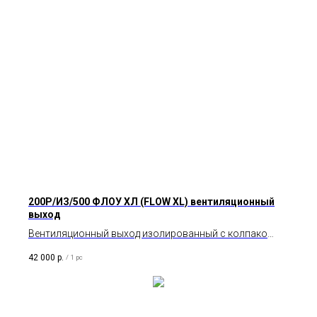
200P/ИЗ/500 ФЛОУ ХЛ (FLOW XL) вентиляционный
выход
Вентиляционный выход изолированный с колпаком
серии Флоу (Flow).
42 000
р.
/
1 pc