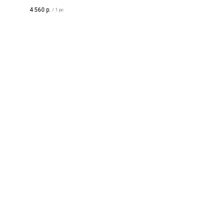
мм (неизолированного).
4 560
р.
/
1 pc