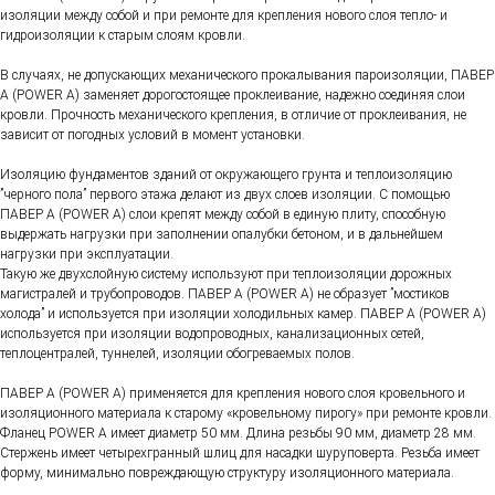
изоляции между собой и при ремонте для крепления нового слоя тепло- и
гидроизоляции к старым слоям кровли.
В случаях, не допускающих механического прокалывания пароизоляции, ПАВЕР
А (POWER A) заменяет дорогостоящее проклеивание, надежно соединяя слои
кровли. Прочность механического крепления, в отличие от проклеивания, не
зависит от погодных условий в момент установки.
Изоляцию фундаментов зданий от окружающего грунта и теплоизоляцию
”черного пола” первого этажа делают из двух слоев изоляции. С помощью
ПАВЕР А (POWER A) слои крепят между собой в единую плиту, способную
выдержать нагрузки при заполнении опалубки бетоном, и в дальнейшем
нагрузки при эксплуатации.
Такую же двухслойную систему используют при теплоизоляции дорожных
магистралей и трубопроводов. ПАВЕР А (POWER A) не образует ”мостиков
холода” и используется при изоляции холодильных камер. ПАВЕР А (POWER A)
используется при изоляции водопроводных, канализационных сетей,
теплоцентралей, туннелей, изоляции обогреваемых полов.
ПАВЕР А (POWER A) применяется для крепления нового слоя кровельного и
изоляционного материала к старому «кровельному пирогу» при ремонте кровли.
Фланец POWER А имеет диаметр 50 мм. Длина резьбы 90 мм, диаметр 28 мм.
Стержень имеет четырехгранный шлиц для насадки шуруповерта. Резьба имеет
форму, минимально повреждающую структуру изоляционного материала.