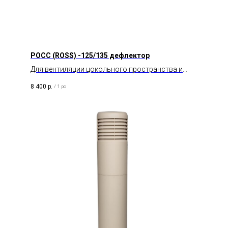
POCC (ROSS) -125/135 дефлектор
Для вентиляции цокольного пространства и
подвала.
8 400
р.
/
1 pc