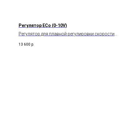
Регулятор ECo (0-10V)
Регулятор для плавной регулировки скорости
вращения вентиляторов на постоянном токе.
13 600
р.