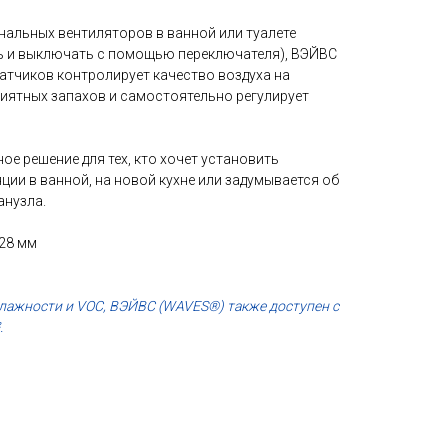
нальных вентиляторов в ванной или туалете
ь и выключать с помощью переключателя
), ВЭЙВС
атчиков контролирует качество воздуха на
иятных запахов и самостоятельно регулирует
ое решение для тех, кто хочет установить
ии в ванной, на новой кухне или задумывается об
анузла.
128 мм
влажности и VOC, ВЭЙВС (WAVES®) также доступен с
.