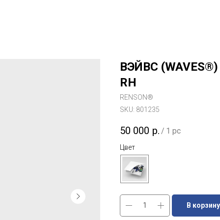
ВЭЙВС (WAVES®) 
RH
RENSON®
SKU:
801235
50 000
р.
/
1 pc
Цвет
В корзину