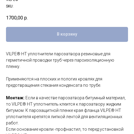
SKU:
1700,00
р.
В корзину
VILPE® HT уплотнители парозатвора резиновые для
герметичной проводки труб через пароизоляционную
пленку.
Применяются на плоских и пологих кровлях для
предотвращения стекания конденсата по трубе.
Монтаж:
Если в качестве парозатвора битумный материал,
то VILPE® HT уплотнитель клеится к парозатвору жидким
битумом. К парозащитной пленке края фланца VILPE® HT
уплотнителя крепятся липкой лентой для вентиляционных
работ.
Если основание кровли -профнастил, то перед установкой