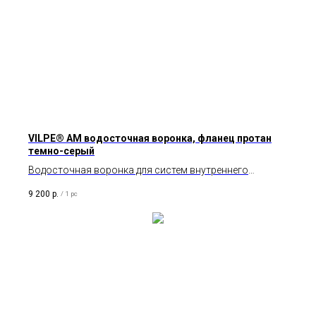
VILPE® АМ водосточная воронка, фланец протан
темно-серый
Водосточная воронка для систем внутреннего
водостока на плоских и пологих кровлях из темно-
9 200
р.
/
1 pc
серых однослойных ПВХ –покрытий.