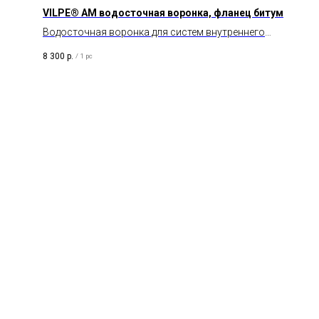
VILPE® АМ водосточная воронка, фланец битум
Водосточная воронка для систем внутреннего
водостока на плоских и пологих битумных кровлях.
8 300
р.
/
1 pc