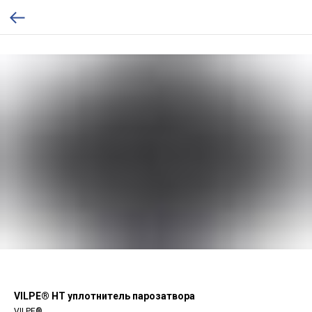
VILPE® HT уплотнитель парозатвора
VILPE®