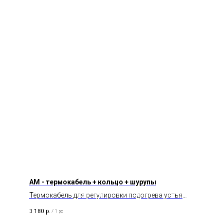
AM - термокабель + кольцо + шурупы
Термокабель для регулировки подогрева устья
АМ воронки.
3 180
р.
/
1 pc