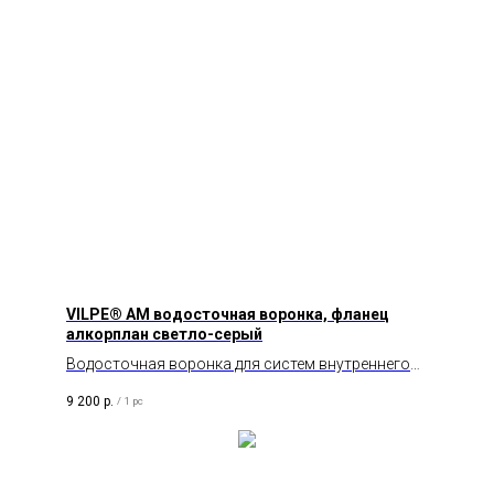
VILPE® АМ водосточная воронка, фланец
алкорплан светло-серый
Водосточная воронка для систем внутреннего
водостока на плоских и пологих кровлях из
9 200
р.
/
1 pc
светло-серых однослойных ПВХ –покрытий.