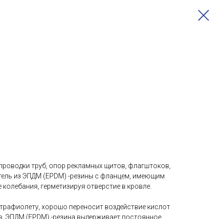
проводки труб, опор рекламных щитов, флагштоков,
итель из ЭПДМ (EPDM) -резины с фланцем, имеющим
колебания, герметизируя отверстие в кровле.
ьтрафиолету, хорошо переносит воздействие кислот
в. ЭПДМ (EPDM) -резина выдерживает постоянное