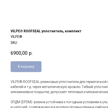
VILPE® ROOFSEAL уплотнитель, комплект
VILPE®
SKU:
6900,00
р.
В корзину
VILPE® ROOFSEAL резиновые уплотнители для герметичной 
кабелей и т.д. через металлическую кровлю. Гибкий уплотн
алюминиевое покрытие, допускает тепловые и механические 
ЭПДМ (EPDM) -резина устойчива к погодным условиям и ул
и щелочей, содержащихся в воздухе промышленных районо