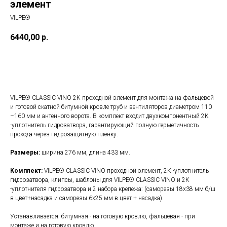
элемент
VILPE®
6440,00
р.
В корзину
VILPE® CLASSIC VINO 2K проходной элемент для монтажа на фальцевой
и готовой скатной битумной кровле труб и вентиляторов диаметром 110
–160 мм и антенного ворота. В комплект входит двухкомпонентный 2K
-уплотнитель гидрозатвора, гарантирующий полную герметичность
прохода через гидрозащитную пленку.
Размеры:
ширина 276 мм, длина 433 мм.
Комплект:
VILPE® CLASSIC VINO проходной элемент, 2К -уплотнитель
гидрозатвора, клипсы, шаблоны для VILPE® CLASSIC VINO и 2К
-уплотнителя гидрозатвора и 2 набора крепежа: (саморезы 18х38 мм б/ш
в цвет+насадка и саморезы 6x25 мм в цвет + насадка).
Устанавливается: битумная - на готовую кровлю, фальцевая - при
монтаже и на готовую кровлю.