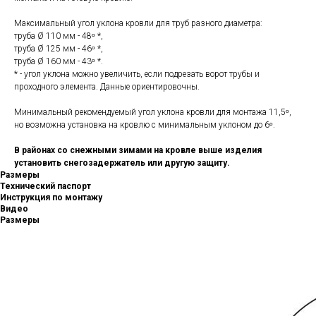
Максимальный угол уклона кровли для труб разного диаметра:
труба Ø 110 мм - 48ᵒ *,
труба Ø 125 мм - 46ᵒ *,
труба Ø 160 мм - 43ᵒ *.
* - угол уклона можно увеличить, если подрезать ворот трубы и
проходного элемента. Данные ориентировочны.
Минимальный рекомендуемый угол уклона кровли для монтажа 11,5ᵒ,
но возможна установка на кровлю с минимальным уклоном до 6ᵒ.
В районах со снежными зимами на кровле выше изделия
установить снегозадержатель или другую защиту.
Размеры
Технический паспорт
Инструкция по монтажу
Видео
Размеры