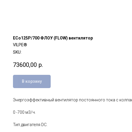
ECo125P/700 ФЛОУ (FLOW) вентилятор
VILPE®
SKU:
73600,00
р.
В корзину
Энергоэффективный вентилятор постоянного тока c колпак
0 -700 м3/ч.
Тип двигателя DC.