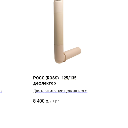
POCC (ROSS) -125/135
дефлектор
о
Для вентиляции цокольного
пространства и подвала.
8 400
р.
/
1 pc