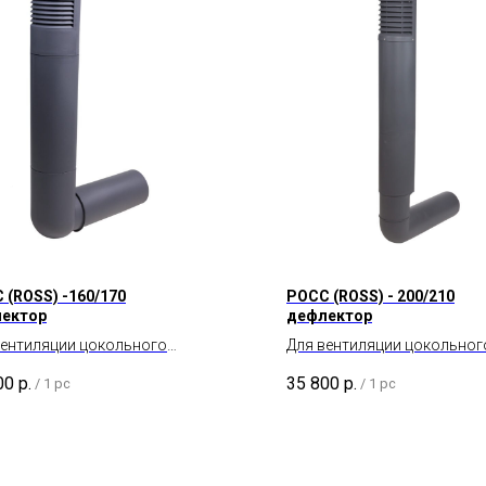
 (ROSS) -160/170
POCC (ROSS) - 200/210
ектор
дефлектор
вентиляции цокольного
Для вентиляции цокольног
транства и подвала.
пространства и подвала.
00
р.
35 800
р.
/
1 pc
/
1 pc