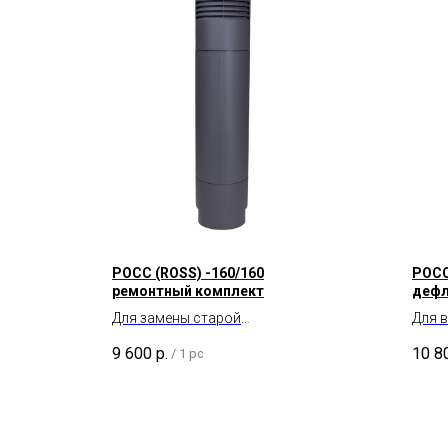
POCC (ROSS) -160/160
POCC
ремонтный комплект
дефл
Для замены старой
Для 
вентиляционной трубы
прос
9 600
р.
10 8
/
1 pc
диаметром 160 мм.