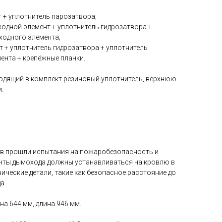
т + уплотнитель парозатвора;
ходной элемент + уплотнитель гидрозатвора +
ходного элемента;
т + уплотнитель гидрозатвора + уплотнитель
ента + крепёжные планки.
одящий в комплект резиновый уплотнитель, верхнюю
.
ов прошли испытания на пожаробезопасность и
менты дымохода должны устанавливаться на кровлю в
нические детали, такие как безопасное расстояние до
а.
на 644 мм, длина 946 мм.