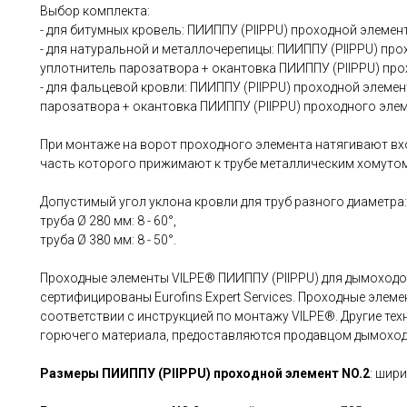
Выбор комплекта:
- для битумных кровель: ПИИППУ (PIIPPU) проходной элемен
- для натуральной и металлочерепицы: ПИИППУ (PIIPPU) про
уплотнитель парозатвора + окантовка ПИИППУ (PIIPPU) про
- для фальцевой кровли: ПИИППУ (PIIPPU) проходной элемен
парозатвора + окантовка ПИИППУ (PIIPPU) проходного элем
При монтаже на ворот проходного элемента натягивают вх
часть которого прижимают к трубе металлическим хомутом
Допустимый угол уклона кровли для труб разного диаметра:
труба Ø 280 мм: 8 - 60°,
труба Ø 380 мм: 8 - 50°.
Проходные элементы VILPE® ПИИППУ (PIIPPU) для дымоход
сертифицированы Eurofins Expert Services. Проходные эле
соответствии с инструкцией по монтажу VILPE®. Другие тех
горючего материала, предоставляются продавцом дымоход
Размеры ПИИППУ (PIIPPU) проходной элемент NO.2
: шири