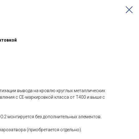
антовкой
етизации вывода на кровлю круглых металлических
ления c CE-маркировкой класса от T400 и выше с
O.2 монтируется без дополнительных элементов.
парозатвора (приобретается отдельно).