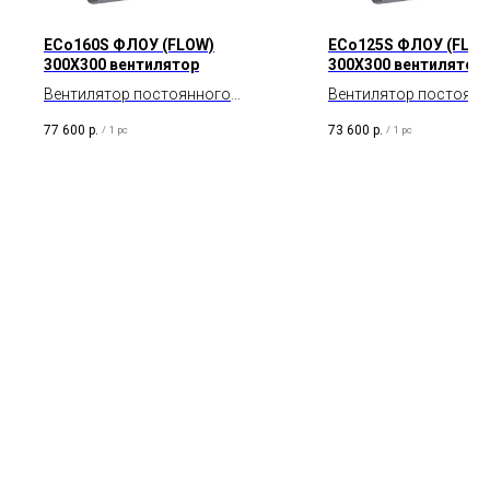
ECo160S ФЛОУ (FLOW)
ECo125S ФЛОУ (FLOW
300X300 вентилятор
300X300 вентилятор
Вентилятор постоянного
Вентилятор постоянн
тока c колпаком Флоу
тока c колпаком Флоу
77 600
р.
73 600
р.
/
1 pc
/
1 pc
(Flow). 0 -1000 м3/ч. Тип
(Flow). 0 -700 м3/ч. Ти
двигателя DC.
двигателя DC.