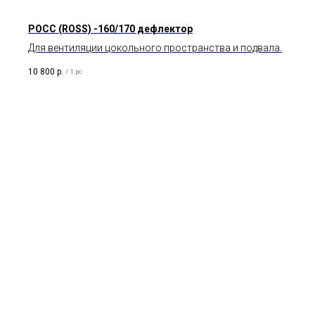
POCC (ROSS) -160/170 дефлектор
Для вентиляции цокольного пространства и подвала.
10 800
р.
/
1 pc